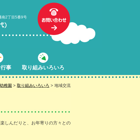
幡南2丁目5番9号
な行事
取り組みいろいろ
幼稚園
>
取り組みいろいろ
> 地域交流
を楽しんだりと、お年寄りの方々との