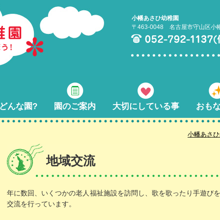
小幡あさひ幼稚園
〒463-0048 名古屋市守山区小
どんな園?
園のご案内
大切にしている事
おも
小幡あさひ
地域交流
年に数回、いくつかの老人福祉施設を訪問し、歌を歌ったり手遊び
交流を行っています。