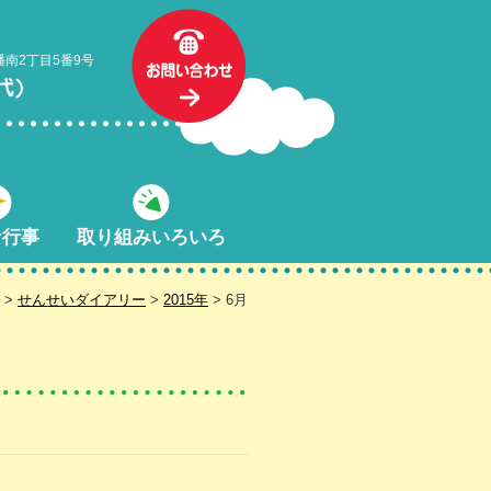
幡南2丁目5番9号
な行事
取り組みいろいろ
>
せんせいダイアリー
>
2015年
> 6月