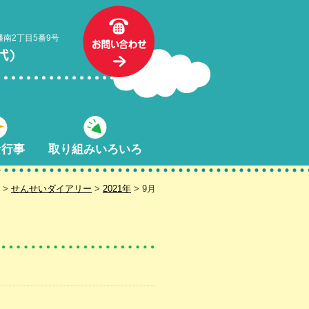
幡南2丁目5番9号
な行事
取り組みいろいろ
>
せんせいダイアリー
>
2021年
> 9月